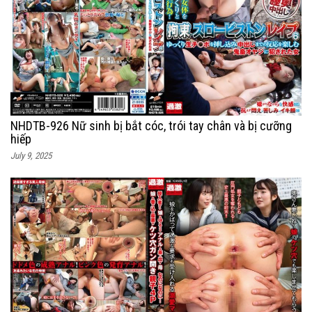
NHDTB-926 Nữ sinh bị bắt cóc, trói tay chân và bị cưỡng
hiếp
July 9, 2025