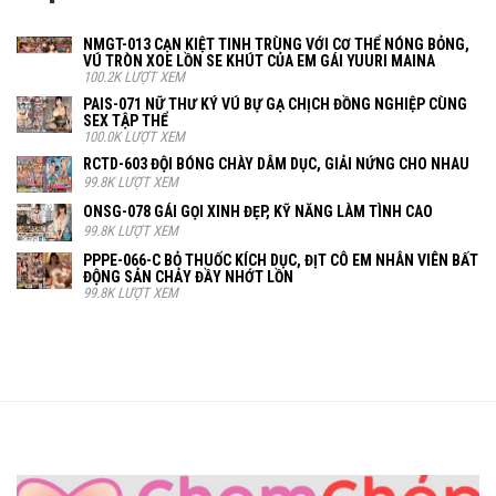
NMGT-013 CẠN KIỆT TINH TRÙNG VỚI CƠ THỂ NÓNG BỎNG,
VÚ TRÒN XOE LỒN SE KHÚT CỦA EM GÁI YUURI MAINA
100.2K LƯỢT XEM
PAIS-071 NỮ THƯ KÝ VÚ BỰ GẠ CHỊCH ĐỒNG NGHIỆP CÙNG
SEX TẬP THỂ
100.0K LƯỢT XEM
RCTD-603 ĐỘI BÓNG CHÀY DÂM DỤC, GIẢI NỨNG CHO NHAU
99.8K LƯỢT XEM
ONSG-078 GÁI GỌI XINH ĐẸP, KỸ NĂNG LÀM TÌNH CAO
99.8K LƯỢT XEM
PPPE-066-C BỎ THUỐC KÍCH DỤC, ĐỊT CÔ EM NHÂN VIÊN BẤT
ĐỘNG SẢN CHẢY ĐẦY NHỚT LỒN
99.8K LƯỢT XEM