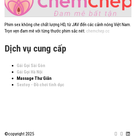
Phim sex không che chất lượng HD, từ JAV đến các cảnh nóng Việt Nam.
Trọn vẹn đam mê với từng thước phim sắc nét.
chemchep.cc
Dịch vụ cung cấp
Gái Gọi Sài Gòn
Gái Gọi Hà Nội
Massage Thư Giãn
Sextoy - Đồ chơi tình dục
©copyright 2025