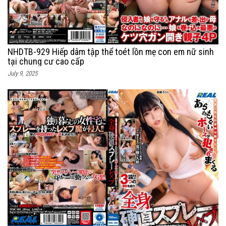
NHDTB-929 Hiếp dâm tập thể toét lồn mẹ con em nữ sinh
tại chung cư cao cấp
July 9, 2025