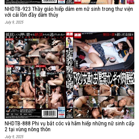
NHDTB-923 Thầy giáo hiếp dâm em nữ sinh trong thư viện
với cái lồn đầy dâm thủy
July 9, 2025
NHDTB-888 Phi vụ bắt cóc và hãm hiếp những nữ sinh cấp
2 tại vùng nông thôn
July 9, 2025