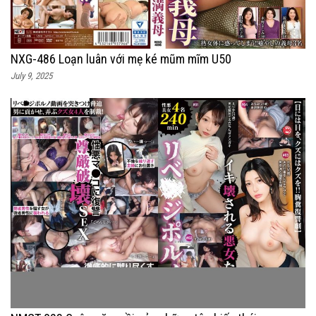
NXG-486 Loạn luân với mẹ ké mũm mĩm U50
July 9, 2025