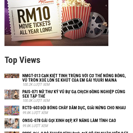
Top Views
NMGT-013 CẠN KIỆT TINH TRÙNG VỚI CƠ THỂ NÓNG BỎNG,
VÚ TRÒN XOE LỒN SE KHÚT CỦA EM GÁI YUURI MAINA
100.2K LƯỢT XEM
PAIS-071 NỮ THƯ KÝ VÚ BỰ GẠ CHỊCH ĐỒNG NGHIỆP CÙNG
SEX TẬP THỂ
100.0K LƯỢT XEM
RCTD-603 ĐỘI BÓNG CHÀY DÂM DỤC, GIẢI NỨNG CHO NHAU
99.8K LƯỢT XEM
ONSG-078 GÁI GỌI XINH ĐẸP, KỸ NĂNG LÀM TÌNH CAO
99.8K LƯỢT XEM