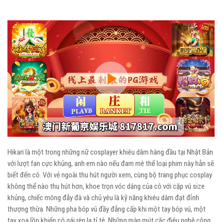
Play
Video
Hikari là một trong những nữ cosplayer khiêu dâm hàng đầu tại Nhật Bản
với lượt fan cực khủng, anh em nào nếu đam mê thể loại phim này hẳn sẽ
biết đến cô. Với vẻ ngoài thu hút người xem, cùng bộ trang phục cosplay
không thể nào thu hút hơn, khoe trọn vóc dáng của cô với cặp vú size
khủng, chiếc mông đẫy đà và chủ yêu là kỹ năng khiêu dâm đạt đỉnh
thượng thừa. Những pha bóp vú đầy đẳng cấp khi một tay bóp vú, một
tay xoa lồn khiến cô gái rên la tỉ tê. Những màn mút cặc điệu nghệ cộng