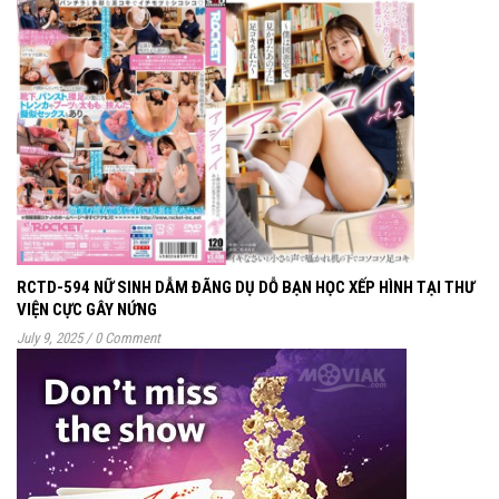
RCTD-594 NỮ SINH DẪM ĐÃNG DỤ DỖ BẠN HỌC XẾP HÌNH TẠI THƯ
VIỆN CỰC GÂY NỨNG
July 9, 2025
/
0 Comment