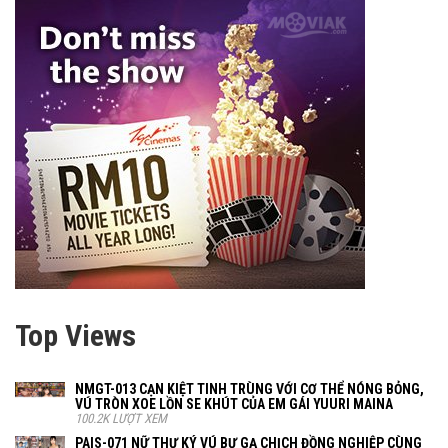
Top Views
NMGT-013 CẠN KIỆT TINH TRÙNG VỚI CƠ THỂ NÓNG BỎNG,
VÚ TRÒN XOE LỒN SE KHÚT CỦA EM GÁI YUURI MAINA
100.2K LƯỢT XEM
PAIS-071 NỮ THƯ KÝ VÚ BỰ GẠ CHỊCH ĐỒNG NGHIỆP CÙNG