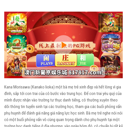
Play
Video
Kana Morisawa (Kanako Iioka) một bà mẹ trẻ xinh đẹp và hết lòng vì gia
đình, sắp tới con trai của cô bước vào trung học. Để con trai yêu quý của
mình được nhận vào trường tư thục danh tiếng, cô thường xuyên theo
dõi thông tin tuyển sinh tại các trường học, tham gia các buổi phỏng vấn
phụ huynh để đánh giá năng giá năng lực học sinh. Bà mẹ trẻ nghe nói nói
có một buổi phỏng vấn vô cùng quan trọng dành cho phụ huynh tại một
trường học danh tiếng ở địa phương, vào ngày hôm đó, cô chuẩn bị rất kỹ