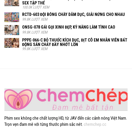
SEX TẬP THỂ
100.0K LƯỢT XEM
RCTD-603 ĐỘI BÓNG CHÀY DÂM DỤC, GIẢI NỨNG CHO NHAU
99.8K LƯỢT XEM
ONSG-078 GÁI GỌI XINH ĐẸP, KỸ NĂNG LÀM TÌNH CAO
99.8K LƯỢT XEM
PPPE-066-C BỎ THUỐC KÍCH DỤC, ĐỊT CÔ EM NHÂN VIÊN BẤT
ĐỘNG SẢN CHẢY ĐẦY NHỚT LỒN
99.8K LƯỢT XEM
Phim sex không che chất lượng HD, từ JAV đến các cảnh nóng Việt Nam.
Trọn vẹn đam mê với từng thước phim sắc nét.
chemchep.cc