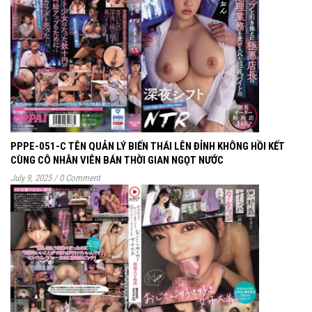
PPPE-051-C TÊN QUẢN LÝ BIẾN THÁI LÊN ĐỈNH KHÔNG HỒI KẾT
CÙNG CÔ NHÂN VIÊN BÁN THỜI GIAN NGỌT NƯỚC
July 9, 2025
/
0 Comment