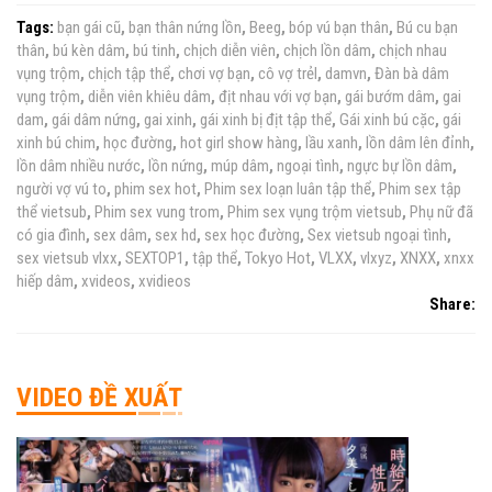
Tags:
bạn gái cũ
,
bạn thân nứng lồn
,
Beeg
,
bóp vú bạn thân
,
Bú cu bạn
thân
,
bú kèn dâm
,
bú tinh
,
chịch diễn viên
,
chịch lồn dâm
,
chịch nhau
vụng trộm
,
chịch tập thể
,
chơi vợ bạn
,
cô vợ trẻl
,
damvn
,
Đàn bà dâm
vụng trộm
,
diễn viên khiêu dâm
,
địt nhau với vợ bạn
,
gái bướm dâm
,
gai
dam
,
gái dâm nứng
,
gai xinh
,
gái xinh bị địt tập thể
,
Gái xinh bú cặc
,
gái
xinh bú chim
,
học đường
,
hot girl show hàng
,
lầu xanh
,
lồn dâm lên đỉnh
,
lồn dâm nhiều nước
,
lồn nứng
,
múp dâm
,
ngoại tình
,
ngực bự lồn dâm
,
người vợ vú to
,
phim sex hot
,
Phim sex loạn luân tập thể
,
Phim sex tập
thể vietsub
,
Phim sex vung trom
,
Phim sex vụng trộm vietsub
,
Phụ nữ đã
có gia đình
,
sex dâm
,
sex hd
,
sex học đường
,
Sex vietsub ngoại tình
,
sex vietsub vlxx
,
SEXTOP1
,
tập thể
,
Tokyo Hot
,
VLXX
,
vlxyz
,
XNXX
,
xnxx
hiếp dâm
,
xvideos
,
xvidieos
Share:
VIDEO ĐỀ XUẤT