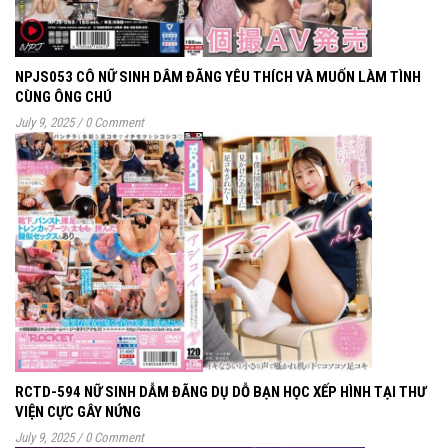
NPJS053 CÔ NỮ SINH DÂM ĐÃNG YÊU THÍCH VÀ MUỐN LÀM TÌNH
CÙNG ÔNG CHÚ
July 9, 2025
/
0 Comment
RCTD-594 NỮ SINH DẪM ĐÃNG DỤ DỖ BẠN HỌC XẾP HÌNH TẠI THƯ
VIỆN CỰC GÂY NỨNG
July 9, 2025
/
0 Comment