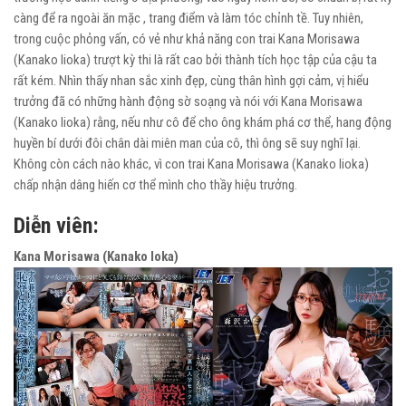
càng để ra ngoài ăn mặc , trang điểm và làm tóc chỉnh tề. Tuy nhiên,
trong cuộc phỏng vấn, có vẻ như khả năng con trai Kana Morisawa
(Kanako Iioka) trượt kỳ thi là rất cao bởi thành tích học tập của cậu ta
rất kém. Nhìn thấy nhan sắc xinh đẹp, cùng thân hình gợi cảm, vị hiểu
trưởng đã có những hành động sờ soạng và nói với Kana Morisawa
(Kanako Iioka) rằng, nếu như cô để cho ông khám phá cơ thể, hang động
huyền bí dưới đôi chân dài miên man của cô, thì ông sẽ suy nghĩ lại.
Không còn cách nào khác, vì con trai Kana Morisawa (Kanako Iioka)
chấp nhận dâng hiến cơ thể mình cho thầy hiệu trưởng.
Diễn viên:
Kana Morisawa (Kanako Ioka)